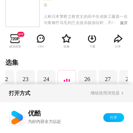
话
人称日本警察之救世主的高中生侦探工藤新一在
与青梅竹马毛利兰去游乐园游玩时，不经意中发
展开
现了行踪可疑的黑衣人。于是工藤新一尾随跟
踪，并目睹了黑衣人正在进行可疑交易。不料，
却被另一名黑衣人在背后击晕，被强行灌下一种
超清画质
收藏
下载
分享
1394
名为APTX-4869的毒药，致使身体变小。为了在
不暴露真实身份并继续追踪黑衣人及其成员，情
急之下，工藤新一受到《福尔摩斯》的作者“阿瑟·
选集
柯南·道尔”和“江户川乱步”名字的启发，改名
为“江户川柯南”，并寄住在毛利兰的家中。作为
22
23
24
26
27
28
侦探，柯南实在看不下去毛利小五郎经常做的一
些“发育不良”的错误推理，便帮助毛利小五郎破
了许多案子。
打开方式
继续使用浏览器
Copyright©
2026
优酷 youku.com
版权所有
优酷
京ICP备06050721号-1
打开
为好内容全力以赴