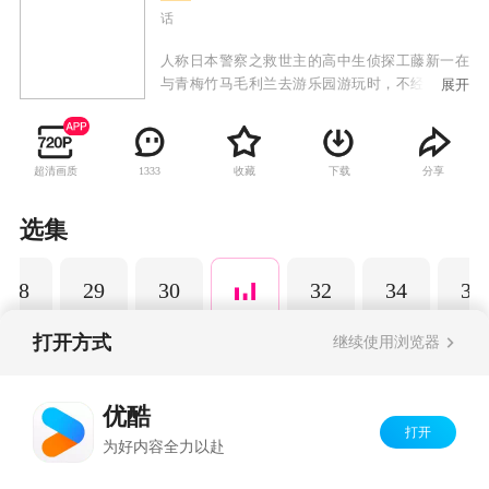
话
人称日本警察之救世主的高中生侦探工藤新一在
与青梅竹马毛利兰去游乐园游玩时，不经意中发
展开
现了行踪可疑的黑衣人。于是工藤新一尾随跟
踪，并目睹了黑衣人正在进行可疑交易。不料，
却被另一名黑衣人在背后击晕，被强行灌下一种
超清画质
收藏
下载
分享
1333
名为APTX-4869的毒药，致使身体变小。为了在
不暴露真实身份并继续追踪黑衣人及其成员，情
急之下，工藤新一受到《福尔摩斯》的作者“阿瑟·
选集
柯南·道尔”和“江户川乱步”名字的启发，改名
为“江户川柯南”，并寄住在毛利兰的家中。作为
28
29
30
32
34
35
侦探，柯南实在看不下去毛利小五郎经常做的一
些“发育不良”的错误推理，便帮助毛利小五郎破
了许多案子。
打开方式
继续使用浏览器
Copyright©
2026
优酷 youku.com
版权所有
优酷
京ICP备06050721号-1
打开
为好内容全力以赴