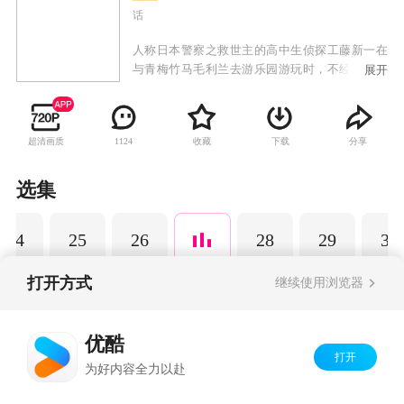
话
人称日本警察之救世主的高中生侦探工藤新一在
与青梅竹马毛利兰去游乐园游玩时，不经意中发
展开
现了行踪可疑的黑衣人。于是工藤新一尾随跟
踪，并目睹了黑衣人正在进行可疑交易。不料，
却被另一名黑衣人在背后击晕，被强行灌下一种
超清画质
收藏
下载
分享
1124
名为APTX-4869的毒药，致使身体变小。为了在
不暴露真实身份并继续追踪黑衣人及其成员，情
急之下，工藤新一受到《福尔摩斯》的作者“阿瑟·
选集
柯南·道尔”和“江户川乱步”名字的启发，改名
为“江户川柯南”，并寄住在毛利兰的家中。作为
24
25
26
28
29
30
侦探，柯南实在看不下去毛利小五郎经常做的一
些“发育不良”的错误推理，便帮助毛利小五郎破
了许多案子。
打开方式
继续使用浏览器
Copyright©
2026
优酷 youku.com
版权所有
优酷
京ICP备06050721号-1
打开
为好内容全力以赴