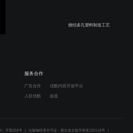
烧结多孔塑料制造工艺
验孕棒吸水棒的工作原理 -
用于妊娠和排卵检测的尿液
吸水棒
服务合作
广告合作
优酷内容开放平台
天然色和着色的各种材质与
入驻优酷
娱盘
Porex Virtek PTFE材质的C
类紫外线吸收对比 中文字幕
Porex Virtek 高反射PTFE
演示视频 – UVC消毒室 中
）字第266号
出版物经营许可证：新出发京批字第直150118号