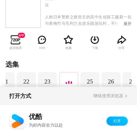
话
人称日本警察之救世主的高中生侦探工藤新一在
与青梅竹马毛利兰去游乐园游玩时，不经意中发
展开
现了行踪可疑的黑衣人。于是工藤新一尾随跟
踪，并目睹了黑衣人正在进行可疑交易。不料，
却被另一名黑衣人在背后击晕，被强行灌下一种
超清画质
收藏
下载
分享
1030
名为APTX-4869的毒药，致使身体变小。为了在
不暴露真实身份并继续追踪黑衣人及其成员，情
急之下，工藤新一受到《福尔摩斯》的作者“阿瑟·
选集
柯南·道尔”和“江户川乱步”名字的启发，改名
为“江户川柯南”，并寄住在毛利兰的家中。作为
21
22
23
25
26
27
侦探，柯南实在看不下去毛利小五郎经常做的一
些“发育不良”的错误推理，便帮助毛利小五郎破
了许多案子。
打开方式
继续使用浏览器
Copyright©
2026
优酷 youku.com
版权所有
优酷
京ICP备06050721号-1
打开
为好内容全力以赴