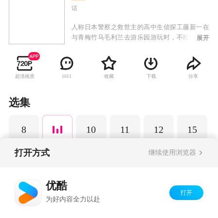
话
人称日本警察之救世主的高中生侦探工藤新一在
与青梅竹马毛利兰去游乐园游玩时，不经意中发
展开
现了行踪可疑的黑衣人。于是工藤新一尾随跟
踪，并目睹了黑衣人正在进行可疑交易。不料，
却被另一名黑衣人在背后击晕，被强行灌下一种
超清画质
收藏
下载
分享
1611
名为APTX-4869的毒药，致使身体变小。为了在
不暴露真实身份并继续追踪黑衣人及其成员，情
急之下，工藤新一受到《福尔摩斯》的作者“阿瑟·
选集
柯南·道尔”和“江户川乱步”名字的启发，改名
为“江户川柯南”，并寄住在毛利兰的家中。作为
8
10
11
12
15
侦探，柯南实在看不下去毛利小五郎经常做的一
些“发育不良”的错误推理，便帮助毛利小五郎破
了许多案子。
打开方式
继续使用浏览器
Copyright©
2026
优酷 youku.com
版权所有
优酷
京ICP备06050721号-1
打开
为好内容全力以赴