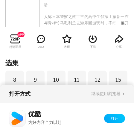
话
人称日本警察之救世主的高中生侦探工藤新一在
与青梅竹马毛利兰去游乐园游玩时，不经意中发
展开
现了行踪可疑的黑衣人。于是工藤新一尾随跟
踪，并目睹了黑衣人正在进行可疑交易。不料，
却被另一名黑衣人在背后击晕，被强行灌下一种
超清画质
收藏
下载
分享
2063
名为APTX-4869的毒药，致使身体变小。为了在
不暴露真实身份并继续追踪黑衣人及其成员，情
急之下，工藤新一受到《福尔摩斯》的作者“阿瑟·
选集
柯南·道尔”和“江户川乱步”名字的启发，改名
为“江户川柯南”，并寄住在毛利兰的家中。作为
8
9
10
11
12
15
侦探，柯南实在看不下去毛利小五郎经常做的一
些“发育不良”的错误推理，便帮助毛利小五郎破
了许多案子。
打开方式
继续使用浏览器
Copyright©
2026
优酷 youku.com
版权所有
优酷
京ICP备06050721号-1
打开
为好内容全力以赴