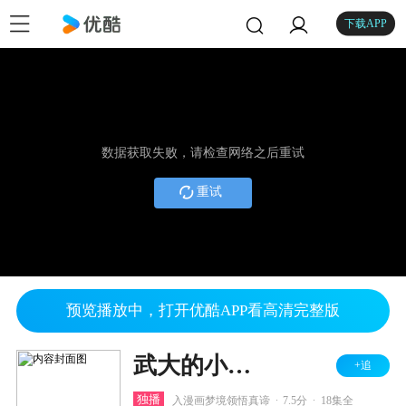
下载APP
数据获取失败，请检查网络之后重试
重试
预览播放中，打开优酷APP看高清完整版
武大的小姐姐们
+追
.
.
独播
入漫画梦境领悟真谛
7.5分
18集全