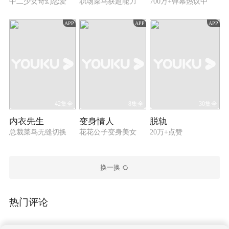
中二少女奇幻恋爱
职场菜鸟获超能力
700万+弹幕热议中
APP
APP
APP
42集全
8集全
30集全
内衣先生
变身情人
脱轨
总裁菜鸟无缝切换
花花公子变身美女
20万+点赞
换一换
热门评论