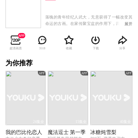
落魄的青年经纪人武大，无意获得了一幅改变其
命运的古画。在家传聚宝盆的作用下，四名古代
展开
美女：西施、花木兰、妲己和杨玉环，穿越时空
现身2018。她们的出现让武大对生活重新燃起希
望。于是，开始游说四女成立“舞魅娘”舞蹈团，
超清画质
收藏
下载
分享
3518
并参加了一场足以扬名立万的舞蹈大赛——“天下
第一舞道会”！四女虽凭借从各自时空带来的技艺
为你推荐
开始崭露头角，然而毕竟古今有别，舞蹈大会更
是强者如林，劲敌“唯舞独尊”的出现也让几位曾
APP
APP
APP
高高在上的绝代佳人初次尝到了失败的滋味。而
几位画中人，也开始明白了时代的变化，一方面
磨砺着舞技，另一方面也开始经历各自不同的情
感生涯。
24集全
15集全
40集全
我的巴比伦恋人
魔法逗士 第一季
冰糖炖雪梨