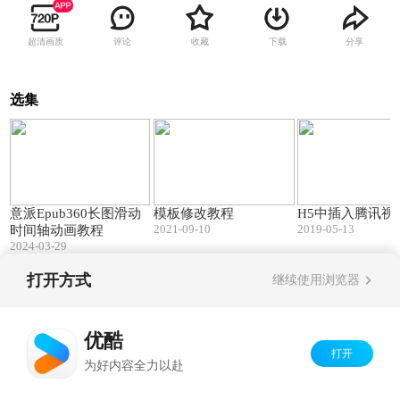
超清画质
评论
收藏
下载
分享
选集
14:11
16:57
意派Epub360长图滑动
模板修改教程
H5中插入腾讯视
2021-09-10
2019-05-13
时间轴动画教程
2024-03-29
打开方式
继续使用浏览器
Copyright©
2026
优酷 youku.com
版权所有
京ICP备06050721号-1
优酷
打开
为好内容全力以赴