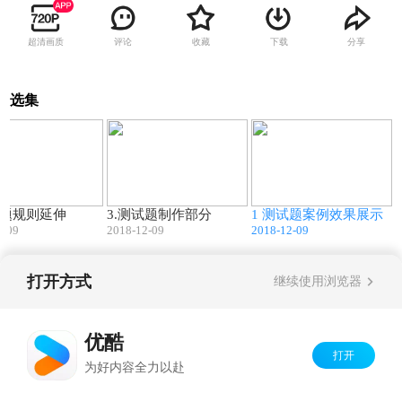
超清画质
评论
收藏
下载
分享
选集
14:45
32:34
05:06
试题规则延伸
3.测试题制作部分
1 测试题案例效果展示
2-09
2018-12-09
2018-12-09
打开方式
继续使用浏览器
Copyright©
2026
优酷 youku.com
版权所有
京ICP备06050721号-1
优酷
打开
为好内容全力以赴