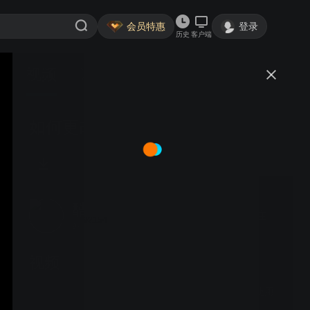
会员特惠
登录
历史
客户端
视频
讨论
如何更改 VZ-X 的 Wi-Fi 设置
酷友1666863293792154
关注
9粉丝
视频
如何无线连接 VZ-X 到使用
的设备上