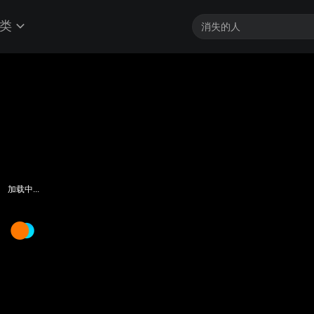
类
加载中...