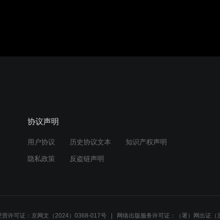
协议声明
用户协议
历史协议文本
知识产权声明
隐私政策
反盗链声明
营许可证：京网文（2024）0368-017号
网络出版服务许可证：（署）网出证（京