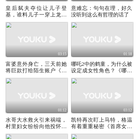
皇后弑夫夺位让儿子登
意难忘：句句在理，好久
基，谁料儿子一穿上龙袍
没听到这么有哲理的话了
后，却让她笑不出来
03:15
01:18
富婆意外身亡，三天前她
哪吒2中的鹤童，为什么被
将巨款打给陌生账户《科
设定成女性角色？《哪吒
斯缇娜酒店》02
之魔童闹海》
01:12
03:12
水哥大水救火引来祸端，
凯特再次盯上马特，格温
村里妇女纷纷向他投怀送
有着重重秘密《首席女法
抱！
医》第一季02