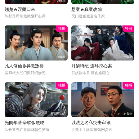
24集全
17集全
翘楚🔥涅槃归来
悬案🔥真案改编
陈都灵周翊然掀翻野心局
灭门逃犯竟变名作家
独播
独播
30集全
29集全
凡人修仙🩸异教叛徒
月鳞绮纪·连环挖心案
吴师叔大战门派奸细惨死
群妖剧本杀 画皮难画心
独播
独播
更新至33话
34集全
光阴年番😂软饭硬吃
以法之名🔍突击审讯
队长冒充许青骗财骗色笑疯
洪亮上手段审讯落网贪官