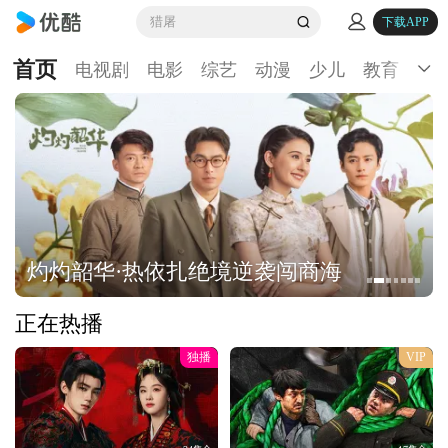
猎屠
下载APP
首页
电视剧
电影
综艺
动漫
少儿
教育
生
灼灼韶华·热依扎绝境逆袭闯商海
正在热播
独播
VIP