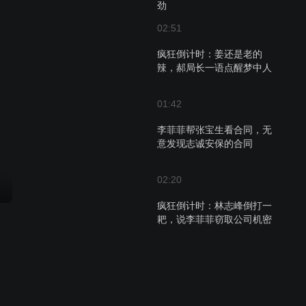
劲
02:51
疯狂倒计时：姜还是老的
辣，郝局长一语点醒梦中人
01:42
李菲菲帮张宝生看合同，无
意发现志诚安保的合同
02:20
疯狂倒计时：林志峰倒打一
耙，说李菲菲窃取公司机密
02:42
张宝生来看李菲菲，透露张
宝民曾提醒李菲菲将会出事