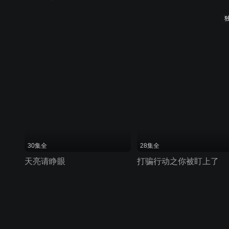
30集全
28集全
天亮请睁眼
打骗行动之你被盯上了