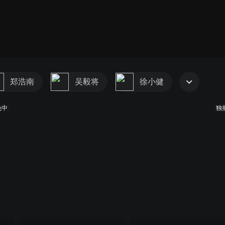
郑浩南
吴毅将
徐小健
免中
独