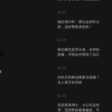
02:42
疯狂倒计时：黑社会郊外火
拼，还好警察来的快！
02:20
林志峰也是苦出身，全村的
骄傲，可惜自作孽毁了自己
02:15
典
刘向兵到林志峰家当保姆？
这人真不好伺候
01:31
堂堂留美博士，大公司总经
理，荒郊野岭吸毒被抓，可