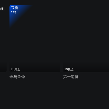
豆瓣
独播
7.5分
23集全
29集全
谁与争锋
第一速度