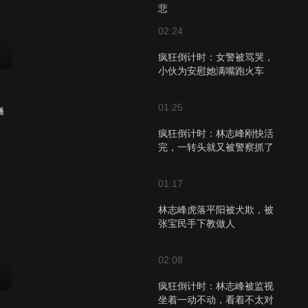
悲
02:24
疯狂倒计时：女警被骂哭，
小伙为安慰她满嘴跑火车
01:25
播
疯狂倒计时：林志峰刚快活
完，一转头就又被警察抓了
01:17
林志峰虎落平阳被犬欺，被
张宝民手下教做人
02:08
疯狂倒计时：林志峰被监视
坐着一动不动，看着不太对