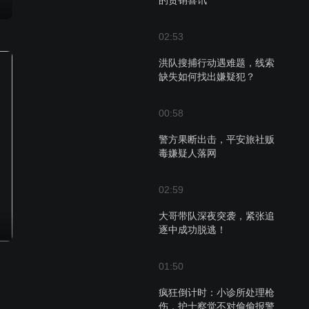
的货销喜讯
02:53
洪队搜捕行动遇难题，线索
缺失如何找出嫌疑犯？
00:58
警方果断出击，平安旅社贩
毒嫌疑人落网
02:59
大哥带队深夜突袭，紧张追
逐中成功脱逃！
01:50
疯狂倒计时：小诊所处理枪
伤，护士察觉不对偷偷报警