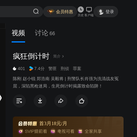
会员特惠
登录
历史
客户端
视频
讨论
66
疯狂倒计时
简介
401
7.4分
警匪
刑侦
罪案
陈刚 赵小锐 郑浩南 吴毅将 | 刑警队长肖强为洗清战友冤
屈，深陷黑枪迷局，生死倒计时揭露致命陷阱！
首3月18元/月