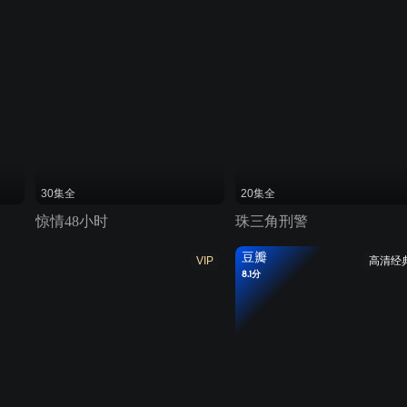
30集全
20集全
惊情48小时
珠三角刑警
豆瓣
VIP
高清经
8.1分