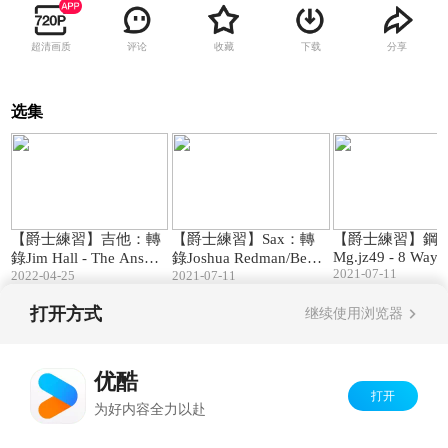
超清画质
评论
收藏
下载
分享
选集
09:12
05:42
【爵士練習】吉他：轉
【爵士練習】Sax：轉
【爵士練習】鋼琴
Mg.jz49 - 8 Ways 
錄Jim Hall - The Answer
錄Joshua Redman/Ben
ctice Major Scales
2021-07-11
is Yes
2022-04-25
Wendel - The Seasons..F
2021-07-11
ebruary
打开方式
继续使用浏览器
Copyright©
2026
优酷 youku.com
版权所有
京ICP备06050721号-1
优酷
打开
为好内容全力以赴