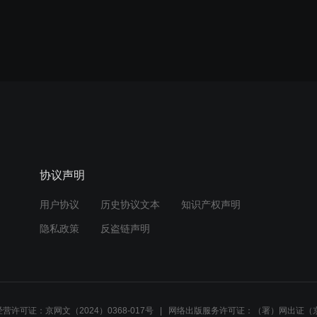
协议声明
用户协议
历史协议文本
知识产权声明
隐私政策
反盗链声明
营许可证：京网文（2024）0368-017号
网络出版服务许可证：（署）网出证（京