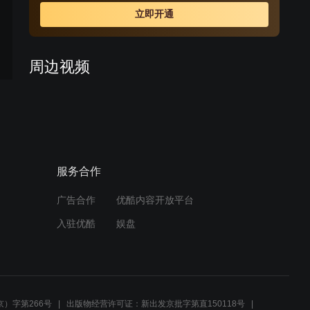
攻打日军高堡据点，抓回了日本军医木村，但他不肯为黑
立即开通
做手术。不得已，孟所长只好在没有麻药的情况下为黑团
长做手术，黑的英勇气概打动了木村，他主动要求为黑动
手术，最后在万般无奈的情况下截去了黑团长的左臂。
周边视频
马骏半夜拆光荣牌，与老肖
吵得不可开交
01:51
服务合作
小八路不愿意跟着日本军医
学医俺不干老娘们干的活
广告合作
优酷内容开放平台
01:59
入驻优酷
娱盘
中华苏维埃共和国成立，重
预告
点加强水上运输
00:30
）字第266号
出版物经营许可证：新出发京批字第直150118号