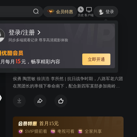
会员特惠
登录
历史
客户端
登录/注册
视频
讨论
同步多端观看记录 尊享高清观影体验
追日
简介
立即开通
15
月每月
元，畅享精彩内容
7.6分
军事
侯勇 陶慧敏 徐洪浩 李所然 | 抗日战争时期，八路军老六团
在黑团长的率领下奉命南下，配合新四军某部参加南岭战
役作战。战斗中黑团长身负重伤，警卫员肖九天跟随黑留
在新四军卫生所救治伤，由此认识了新四军卫生员马骏和
护士乔喜珍。由于伤情严重，医院又缺技术和医生，黑团
长生命垂危。情急之中，卫生所孟所长提出，日军野战医
院的木村一郎医术高明，如能把他抓来，让他为黑团长做
首月15元
手术，或许还有挽救的可能。新四军支队司令员当即下令