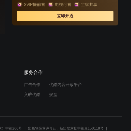
香邂逅了名为波龙的男子，波龙是一位人气极高的男主
播，样貌英俊谈吐优雅的他无疑是明日香心目中的理想对
立即开通
象，但糟糕的是，波龙是一个彻头彻尾的不婚主义者。面
对这块完美但难啃的“硬骨头”，明日香是该打持久战还是选
择退缩呢？
周边视频
小野好好啊，太搞笑了
00:25
服务合作
帅哥太过分了，为了另外一
广告合作
优酷内容开放平台
个美女把自己同居女友赶走
入驻优酷
娱盘
01:24
由纪一次次的尝试翔太喜欢
预告
的类型
）字第266号
出版物经营许可证：新出发京批字第直150118号