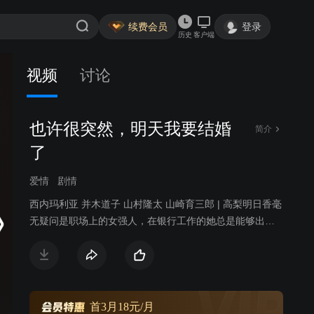
续费会员
登录
历史
客户端
视频
讨论
也许很突然，明天我要结婚
简介
了
爱情
剧情
西内玛利亚 并木道子 山村隆太 山崎育三郎 | 高梨明日香毫
无疑问是职场上的女强人，在银行工作的她总是能够出色
的完成上司交代给她的任务，是一个走在社会前沿的独立
的白领一族。但在内心深处，明日香的梦想却是辞职结婚
然后成为一名全职家庭主妇，她向往那种柴米油盐热气腾
腾的平静生活，哪知道交往了五年的男友忽然提出分手，
为了能够早日实现梦想，明日香决定去相亲。某日，明日
首3月18元/月