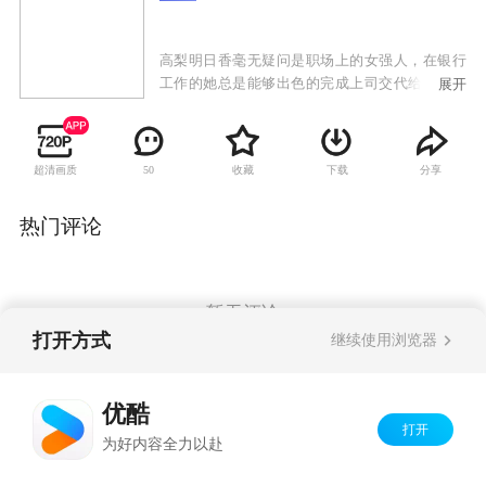
高梨明日香毫无疑问是职场上的女强人，在银行
工作的她总是能够出色的完成上司交代给她的任
展开
务，是一个走在社会前沿的独立的白领一族。但
在内心深处，明日香的梦想却是辞职结婚然后成
为一名全职家庭主妇，她向往那种柴米油盐热气
超清画质
收藏
下载
分享
50
腾腾的平静生活，哪知道交往了五年的男友忽然
提出分手，为了能够早日实现梦想，明日香决定
去相亲。某日，明日香邂逅了名为波龙的男子，
热门评论
波龙是一位人气极高的男主播，样貌英俊谈吐优
雅的他无疑是明日香心目中的理想对象，但糟糕
的是，波龙是一个彻头彻尾的不婚主义者。面对
这块完美但难啃的“硬骨头”，明日香是该打持久
暂无评论
战还是选择退缩呢？
打开方式
继续使用浏览器
Copyright©
2026
优酷 youku.com
版权所有
优酷
京ICP备06050721号-1
打开
为好内容全力以赴