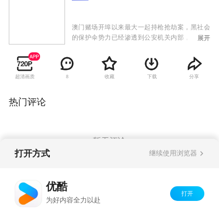
澳门赌场开埠以来最大一起持枪抢劫案，黑社会
的保护伞势力已经渗透到公安机关内部，劫匪神
展开
秘失踪……
超清画质
收藏
下载
分享
8
热门评论
暂无评论
打开方式
继续使用浏览器
Copyright©
2026
优酷 youku.com
版权所有
优酷
京ICP备06050721号-1
打开
为好内容全力以赴