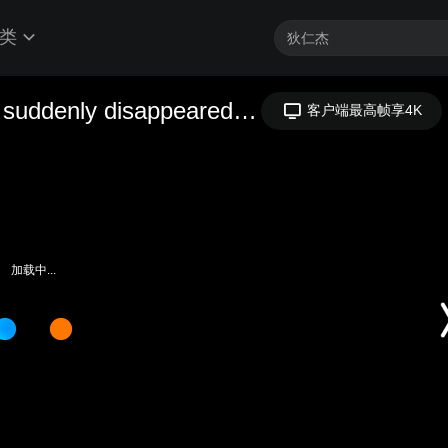
类
What would happen if every human suddenly disappeared - Dan Kwartler
客户端最高帧享4K
加载中...