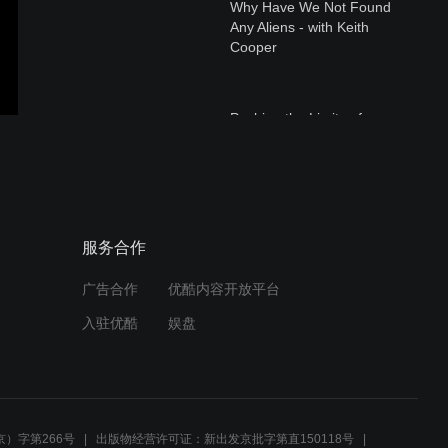
Why Have We Not Found
Any Aliens - with Keith
Cooper
Pushing the Limits of
Human Mobility - with Eline
van der Kruk
Why Skin Creams Give You
服务合作
Rashes
广告合作
优酷内容开放平台
入驻优酷
娱盘
Why You Think Your Phone
Just Buzzed
）字第266号
出版物经营许可证：新出发京批字第直150118号