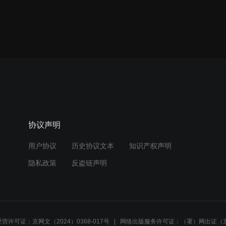
协议声明
用户协议
历史协议文本
知识产权声明
隐私政策
反盗链声明
营许可证：京网文（2024）0368-017号
网络出版服务许可证：（署）网出证（京