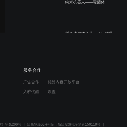
纳米机器人——噬菌体
哲学遗漏的角落：死后的世
界真的存在吗
哲学家王东岳先生讲座：宇
服务合作
宙观3
广告合作
优酷内容开放平台
入驻优酷
娱盘
哲学家王东岳先生宇宙观1
）字第266号
出版物经营许可证：新出发京批字第直150118号