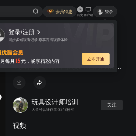
会员特惠
登录
历史
客户端
登录/注册
视频
讨论
同步多端观看记录 尊享高清观影体验
(加密)毛绒玩具设计师培训课程,
立即开通
15
月每月
元，畅享精彩内容
玩具熊腿部纸样修改调整的方法和
过程
玩具设计师培训
关注
大鱼号认证作者·3243粉丝
视频