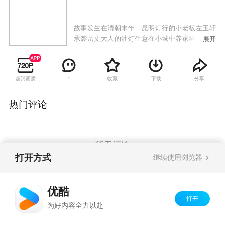
故事发生在清朝末年，昆明灯行的小老板左玉轩
承袭岳丈大人的油灯生意在小城中养家糊口，过
展开
着小富即安的现实日子。随着自由通商频繁往
来，法国人向清政府提出了在滇池的出口修水电
站的计划，云南道台柳呈光不忍这项利国利民的
超清画质
收藏
下载
分享
1
好事落在洋人的手中，私下找灯行老板左玉轩和
大学教授沈仲达商议，以中国人的实业精神自己
筹资建站。为了确保光电的使用权牢牢地掌握在
热门评论
中国人手中，经过说服与开导，左玉轩决定加
入。由此拉开了一群实业家与前清贵族、地方恶
势力和法国投资商之间旷日持久的明争暗斗。随
着大清寿终正寝，民国政府轮流坐庄，发电站也
暂无评论
一次次开工，又一次次停滞。同时左玉轩也倾家
打开方式
继续使用浏览器
荡产，众叛亲离。但他执着的战斗精神为民众拥
戴，终于成功地在黑暗中发电送光。石龙坝这一
Copyright©
2026
优酷 youku.com
版权所有
座中国人集资主持兴建的第一座水电站规模不
优酷
京ICP备06050721号-1
大，名气却远播海外。自新中国成立以来，石龙
打开
为好内容全力以赴
坝水电站装机容量曾经扩大到7040千瓦，至今仍
在发电。