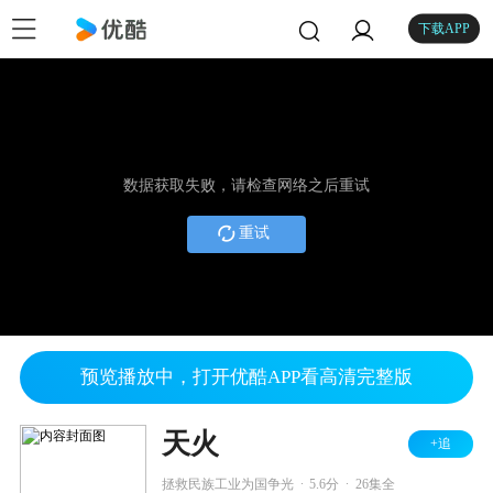
下载APP
数据获取失败，请检查网络之后重试
重试
预览播放中，打开优酷APP看高清完整版
天火
+追
.
.
拯救民族工业为国争光
5.6分
26集全