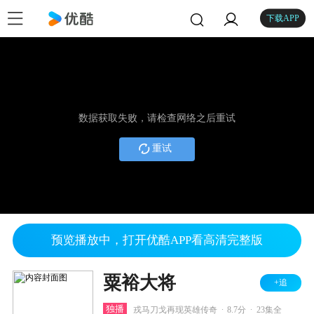
下载APP
数据获取失败，请检查网络之后重试
重试
预览播放中，打开优酷APP看高清完整版
粟裕大将
+追
.
.
独播
戎马刀戈再现英雄传奇
8.7分
23集全