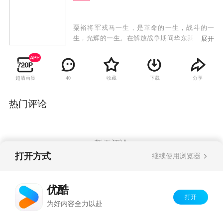
粟裕将军戎马一生，是革命的一生，战斗的一
生，光辉的一生。在解放战争期间华东我军在粟
展开
裕等诸将领的率领下，积极贯彻毛泽东同志的战
略思想，以少胜多，以弱胜强，先后取得了苏
北、鲁南、莱芜、孟良崮、沙士集、豫东、济
超清画质
收藏
下载
分享
40
南、淮海、渡江等重大战役的辉煌胜利，所向披
靡，战无不胜，创造了战争史上的奇迹。筹拍该
剧，以影视形式展现粟裕将军富有传奇色彩的一
热门评论
生，对我们回顾我党我军光辉历史，缅怀革命先
辈的丰功伟绩，年轻一代树立爱国思想教育，激
发革命斗志，弘扬主旋律，有着积极重要的作
用。本剧以波澜壮阔的战争长卷形式，通过两大
暂无评论
阵营在华东战场的决战过程，具体展示伟大的军
打开方式
继续使用浏览器
事家粟裕同志的战争实践和军事指挥艺术，以及
华东我军指战员勇敢忠诚，可歌可泣的英雄事
Copyright©
2026
优酷 youku.com
版权所有
迹。
优酷
京ICP备06050721号-1
打开
为好内容全力以赴