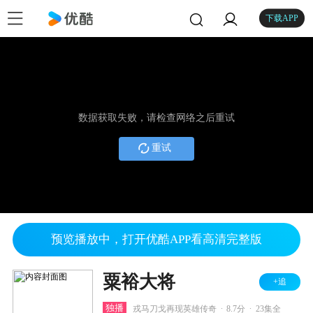
下载APP
数据获取失败，请检查网络之后重试
重试
预览播放中，打开优酷APP看高清完整版
粟裕大将
+追
.
.
独播
戎马刀戈再现英雄传奇
8.7分
23集全