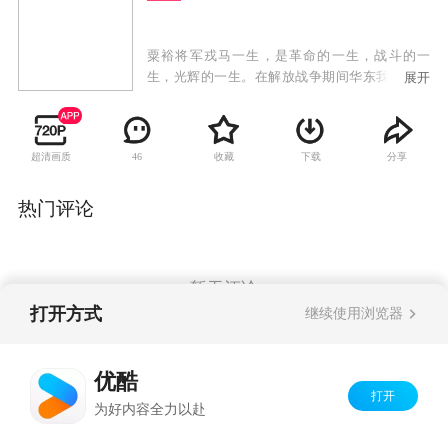
粟裕将军戎马一生，是革命的一生，战斗的一
生，光辉的一生。在解放战争期间华东我军在粟
展开
裕等诸将领的率领下，积极贯彻毛泽东同志的战
略思想，以少胜多，以弱胜强，先后取得了苏
北、鲁南、莱芜、孟良崮、沙士集、豫东、济
超清画质
收藏
下载
分享
46
南、淮海、渡江等重大战役的辉煌胜利，所向披
靡，战无不胜，创造了战争史上的奇迹。筹拍该
剧，以影视形式展现粟裕将军富有传奇色彩的一
热门评论
生，对我们回顾我党我军光辉历史，缅怀革命先
辈的丰功伟绩，年轻一代树立爱国思想教育，激
发革命斗志，弘扬主旋律，有着积极重要的作
用。本剧以波澜壮阔的战争长卷形式，通过两大
暂无评论
阵营在华东战场的决战过程，具体展示伟大的军
打开方式
继续使用浏览器
事家粟裕同志的战争实践和军事指挥艺术，以及
华东我军指战员勇敢忠诚，可歌可泣的英雄事
Copyright©
2026
优酷 youku.com
版权所有
迹。
优酷
京ICP备06050721号-1
打开
为好内容全力以赴