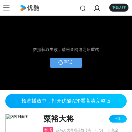
下载APP
数据获取失败，请检查网络之后重试
重试
预览播放中，打开优酷APP看高清完整版
粟裕大将
+追
.
.
独播
戎马刀戈再现英雄传奇
8.7分
23集全