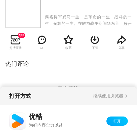
粟裕将军戎马一生，是革命的一生，战斗的一
生，光辉的一生。在解放战争期间华东我军在粟
展开
裕等诸将领的率领下，积极贯彻毛泽东同志的战
略思想，以少胜多，以弱胜强，先后取得了苏
北、鲁南、莱芜、孟良崮、沙士集、豫东、济
超清画质
收藏
下载
分享
51
南、淮海、渡江等重大战役的辉煌胜利，所向披
靡，战无不胜，创造了战争史上的奇迹。筹拍该
剧，以影视形式展现粟裕将军富有传奇色彩的一
热门评论
生，对我们回顾我党我军光辉历史，缅怀革命先
辈的丰功伟绩，年轻一代树立爱国思想教育，激
发革命斗志，弘扬主旋律，有着积极重要的作
用。本剧以波澜壮阔的战争长卷形式，通过两大
暂无评论
阵营在华东战场的决战过程，具体展示伟大的军
打开方式
继续使用浏览器
事家粟裕同志的战争实践和军事指挥艺术，以及
华东我军指战员勇敢忠诚，可歌可泣的英雄事
Copyright©
2026
优酷 youku.com
版权所有
迹。
优酷
京ICP备06050721号-1
打开
为好内容全力以赴