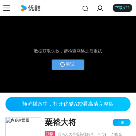
下载APP
数据获取失败，请检查网络之后重试
重试
预览播放中，打开优酷APP看高清完整版
粟裕大将
+追
.
.
独播
戎马刀戈再现英雄传奇
8.7分
23集全