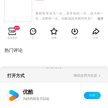
粟裕将军戎马一生，是革命的一生，战斗的一
生，光辉的一生。在解放战争期间华东我军在粟
展开
裕等诸将领的率领下，积极贯彻毛泽东同志的战
略思想，以少胜多，以弱胜强，先后取得了苏
北、鲁南、莱芜、孟良崮、沙士集、豫东、济
超清画质
收藏
下载
分享
62
南、淮海、渡江等重大战役的辉煌胜利，所向披
靡，战无不胜，创造了战争史上的奇迹。筹拍该
剧，以影视形式展现粟裕将军富有传奇色彩的一
热门评论
生，对我们回顾我党我军光辉历史，缅怀革命先
辈的丰功伟绩，年轻一代树立爱国思想教育，激
发革命斗志，弘扬主旋律，有着积极重要的作
用。本剧以波澜壮阔的战争长卷形式，通过两大
暂无评论
阵营在华东战场的决战过程，具体展示伟大的军
打开方式
继续使用浏览器
事家粟裕同志的战争实践和军事指挥艺术，以及
华东我军指战员勇敢忠诚，可歌可泣的英雄事
Copyright©
2026
优酷 youku.com
版权所有
迹。
优酷
京ICP备06050721号-1
打开
为好内容全力以赴