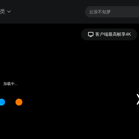
类
清
客户端最高帧享4K
加载中...