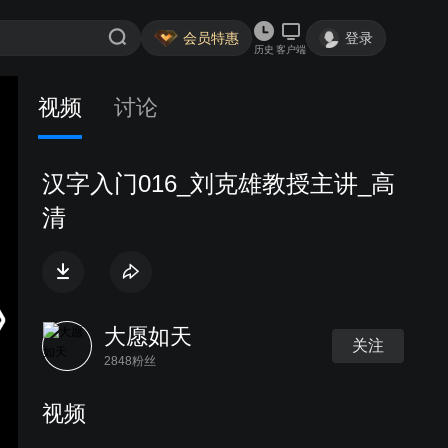
会员特惠
登录
历史
客户端
视频
讨论
汉字入门016_刘克雄教授主讲_高
清
大愿如天
关注
2848粉丝
视频