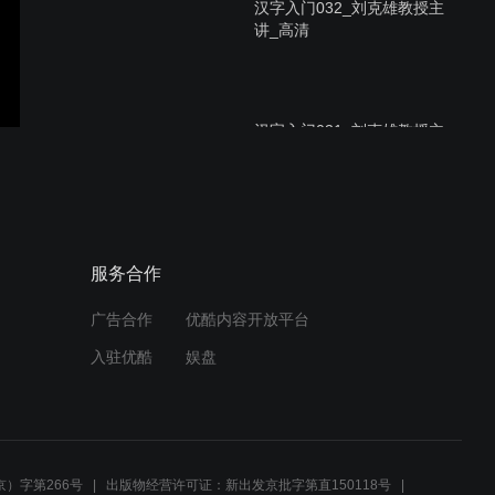
汉字入门032_刘克雄教授主
讲_高清
汉字入门031_刘克雄教授主
讲_高清
汉字入门030_刘克雄教授主
服务合作
讲_高清
广告合作
优酷内容开放平台
入驻优酷
娱盘
汉字入门029_刘克雄教授主
讲_高清
）字第266号
出版物经营许可证：新出发京批字第直150118号