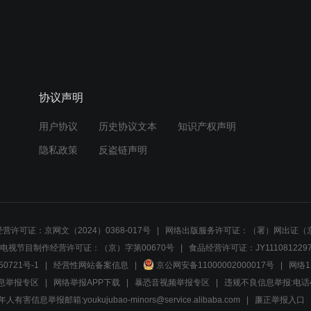
协议声明
用户协议
历史协议文本
知识产权声明
隐私政策
反盗链声明
营许可证：京网文（2024）0368-017号
网络出版服务许可证：（署）网出证（京
电视节目制作经营许可证：（京）字第00670号
食品经营许可证：JY1110812297
50721号-1
经营性网站备案信息
京公网安备11000002000017号
网络1
息举报专区
网络举报APP下载
暴恐音视频举报专区
违规不良信息举报:电话40081
人有害信息举报邮箱:youkujubao-minors@service.alibaba.com
廉正举报入口