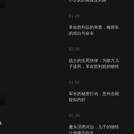
小分队的艰难送药路
01:29
革命胜利后的审查，梅师长
的坦白与命令
02:28
战士的生死抉择：为敌方儿
子送药，革命胜利前的牺牲
01:50
军长的秘密行动，意外击毙
疑似内奸
02:39
典
魔头泪洒河边，儿子的牺牲
让他痛不欲生