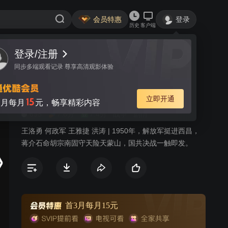
会员特惠
登录
历史
客户端
登录/注册
视频
讨论
7
同步多端观看记录 尊享高清观影体验
最后的子弹
简介
立即开通
15
月每月
元，畅享精彩内容
695
7.6分
7.4分
战争
剧情
王洛勇 何政军 王雅捷 洪涛 | 1950年，解放军挺进西昌，
蒋介石命胡宗南固守天险天蒙山，国共决战一触即发。
首3月每月15元