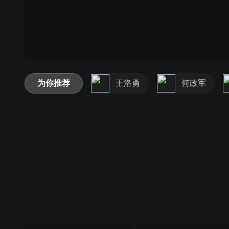
为你推荐
王洛勇
何政军