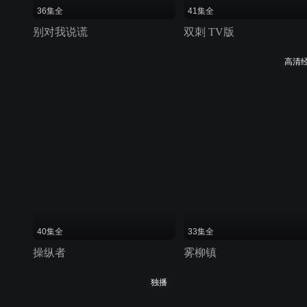
36集全
41集全
别对我说谎
双刺 TV版
高清
40集全
33集全
操纵者
雾柳镇
独播