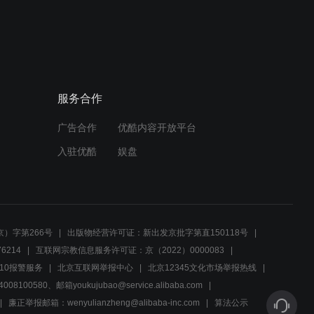
02:26
恋爱脑的最高境界，看完直
呼好家伙！
服务合作
02:52
广告合作
优酷内容开放平台
特派员花样百出，逼迫女兵
竟用出这种残忍的酷刑
入驻优酷
娱盘
02:28
太过分了！让妹子脱衣服还
用枪？
）字第266号
出版物经营许可证：新出发京批字第直150118号
6214
互联网宗教信息服务许可证：京（2022）0000083
00:44
10报警服务
北京互联网举报中心
北京12345文化市场举报热线
00580、邮箱youkujubao@service.alibaba.com
太过分了！让妹子脱衣服还
用枪？
廉正举报邮箱：wenyulianzheng@alibaba-inc.com
算法公示