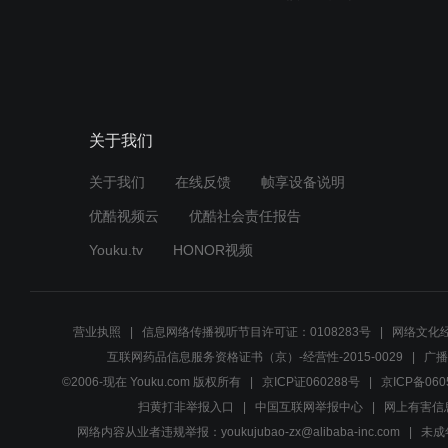
关于我们
关于我们
在线反馈
帧享设备说明
优酷视频云
优酷社会责任报告
Youku.tv
HONOR视频
营业执照
信息网络传播视听节目许可证：0108283号
网络文化经
互联网药品信息服务资格证书（京）-经营性-2015-0029
广播
©2006-现在 Youku.com 版权所有
京ICP证060288号
京ICP备060
扫黄打非举报入口
中国互联网举报中心
网上有害信
网络内容从业者违规举报：youkujubao-zx@alibaba-inc.com
未成年