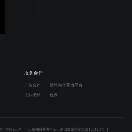
崂山山下尽仙乡-晖流村航拍
21五层炒锅产品介绍及功能
展示-4m09s
服务合作
广告合作
优酷内容开放平台
佳佳恋20秒广告
入驻优酷
娱盘
佳佳恋老10秒广告
）字第266号
出版物经营许可证：新出发京批字第直150118号