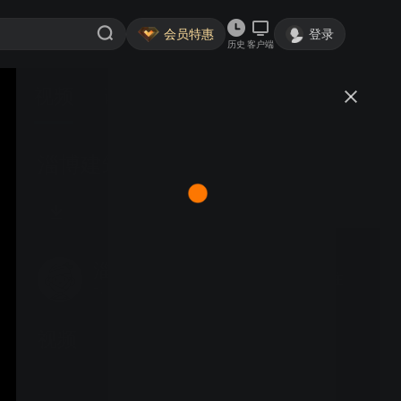
会员特惠
登录
历史
客户端
视频
讨论
淄博建筑企业宣传片-工地视频
淄博广告公司
关注
7粉丝
视频
双王集团宣传片