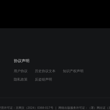
协议声明
用户协议
历史协议文本
知识产权声明
隐私政策
反盗链声明
营许可证：京网文（2024）0368-017号
网络出版服务许可证：（署）网出证（京