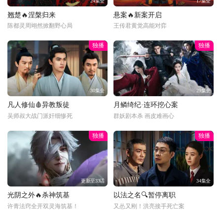
24集全
17集全
翘楚🔥涅槃归来
悬案🔥新案开启
陈都灵周翊然掀翻野心局
王传君黄觉高能对弈
独播
独播
30集全
29集全
凡人修仙🩸异教叛徒
月鳞绮纪·连环挖心案
吴师叔大战门派奸细惨死
群妖剧本杀 画皮难画心
独播
独播
更新至33话
34集全
光阴之外🔥杀神筑基
以法之名🔍暂停离职
许青法窍全开双灵海筑基！
又怂又刚！洪亮接手死亡案