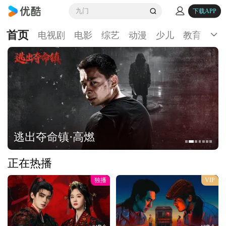
九门
下载APP
首页
电视剧
电影
综艺
动漫
少儿
教育
生
逃出夺命镇·高燃
正在热播
独播
VIP