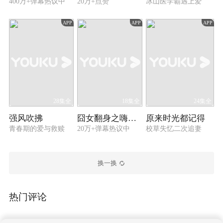
400万+弹幕热议中
20万+点赞
冰山医学霸遇上爱
APP
APP
APP
28集全
18集全
24集全
强风吹拂
囧女翻身之嗨如花 第一季
原来时光都记得
青春期的爱与救赎
20万+弹幕热议中
校草失忆二次追妻
换一换
热门评论