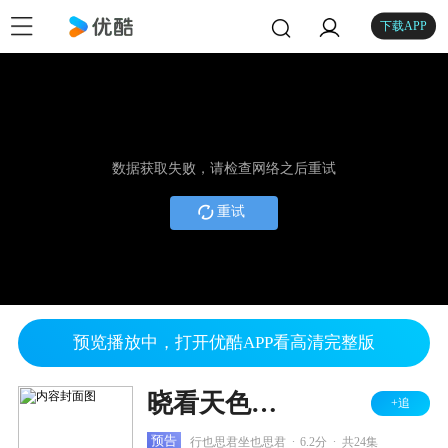
下载APP
数据获取失败，请检查网络之后重试
重试
预览播放中，打开优酷APP看高清完整版
晓看天色暮看云
+追
.
.
预告
行也思君坐也思君
6.2分
共24集