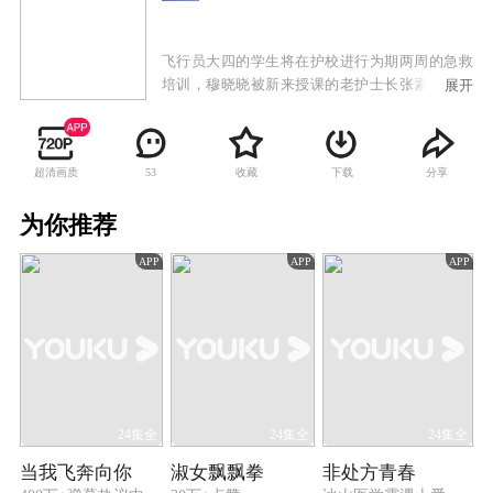
飞行员大四的学生将在护校进行为期两周的急救
培训，穆晓晓被新来授课的老护士长张素锦叫上
展开
课堂，她自认为跟蒋云天一吻定情，两周内必须
追到蒋云天。学校为他们准备了假面舞会。舞会
上，穆晓晓以为蒋云天一定帅气出场，她特意装
超清画质
收藏
下载
分享
53
扮一番，与一些假面骑士、行刑官混在一起，却
怎么也没有找到蒋云天。看着大家十分欢乐，带
为你推荐
着微醺的醉意，失意的穆晓晓独自离场，跌倒在
操场上。这时，她身边却出现了怪物史莱克。史
APP
APP
APP
莱克讲起自己的童年，青梅竹马的女孩送他的折
纸翅膀，一直陪伴着他飞上蓝天。而现在那个女
孩更是帮助他渡过危机，他在一次次的确认中，
终于确定了自己的爱情。穆晓晓醉着睡着，不知
道史莱克就是蒋云天，更不知道那个青梅竹马就
是自己……
24集全
24集全
24集全
当我飞奔向你
淑女飘飘拳
非处方青春