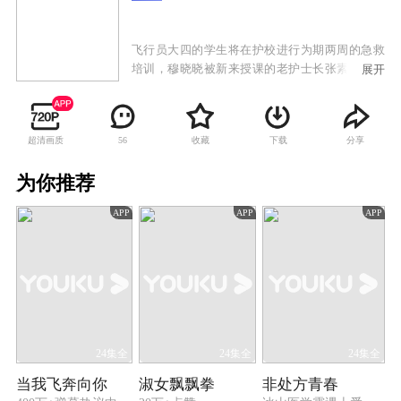
飞行员大四的学生将在护校进行为期两周的急救
培训，穆晓晓被新来授课的老护士长张素锦叫上
展开
课堂，她自认为跟蒋云天一吻定情，两周内必须
追到蒋云天。学校为他们准备了假面舞会。舞会
上，穆晓晓以为蒋云天一定帅气出场，她特意装
超清画质
收藏
下载
分享
56
扮一番，与一些假面骑士、行刑官混在一起，却
怎么也没有找到蒋云天。看着大家十分欢乐，带
为你推荐
着微醺的醉意，失意的穆晓晓独自离场，跌倒在
操场上。这时，她身边却出现了怪物史莱克。史
APP
APP
APP
莱克讲起自己的童年，青梅竹马的女孩送他的折
纸翅膀，一直陪伴着他飞上蓝天。而现在那个女
孩更是帮助他渡过危机，他在一次次的确认中，
终于确定了自己的爱情。穆晓晓醉着睡着，不知
道史莱克就是蒋云天，更不知道那个青梅竹马就
是自己……
24集全
24集全
24集全
当我飞奔向你
淑女飘飘拳
非处方青春