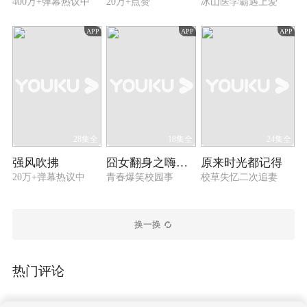
400万+弹幕热议中
20万+点赞
冰山医学霸遇上爱
APP
APP
APP
28集全
18集全
24集全
强风吹拂
囧女翻身之嗨如花 第一季
原来时光都记得
20万+弹幕热议中
青春爆笑校园事
校草失忆二次追妻
换一换
热门评论