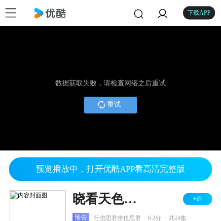
下载APP
数据获取失败，请检查网络之后重试
重试
预览播放中，打开优酷APP看高清完整版
晓看天色暮看云
+追
.
.
预告
行也思君坐也思君
6.2分
共24集