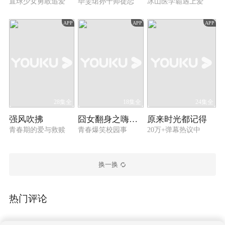
直球少女勇敢追爱
毕雯珺孙千师徒恋
冰山医学霸遇上爱
APP
APP
APP
28集全
18集全
24集全
强风吹拂
囧女翻身之嗨如花 第一季
原来时光都记得
青春期的爱与救赎
青春爆笑校园事
20万+弹幕热议中
换一换
热门评论