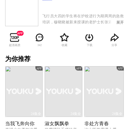
飞行员大四的学生将在护校进行为期两周的急救
培训，穆晓晓被新来授课的老护士长张素锦叫上
展开
课堂，她自认为跟蒋云天一吻定情，两周内必须
追到蒋云天。学校为他们准备了假面舞会。舞会
上，穆晓晓以为蒋云天一定帅气出场，她特意装
超清画质
收藏
下载
分享
342
扮一番，与一些假面骑士、行刑官混在一起，却
怎么也没有找到蒋云天。看着大家十分欢乐，带
为你推荐
着微醺的醉意，失意的穆晓晓独自离场，跌倒在
操场上。这时，她身边却出现了怪物史莱克。史
APP
APP
APP
莱克讲起自己的童年，青梅竹马的女孩送他的折
纸翅膀，一直陪伴着他飞上蓝天。而现在那个女
孩更是帮助他渡过危机，他在一次次的确认中，
终于确定了自己的爱情。穆晓晓醉着睡着，不知
道史莱克就是蒋云天，更不知道那个青梅竹马就
是自己……
24集全
24集全
24集全
当我飞奔向你
淑女飘飘拳
非处方青春