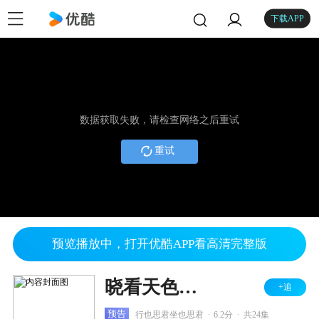
下载APP
数据获取失败，请检查网络之后重试
重试
预览播放中，打开优酷APP看高清完整版
晓看天色暮看云
+追
.
.
预告
行也思君坐也思君
6.2分
共24集