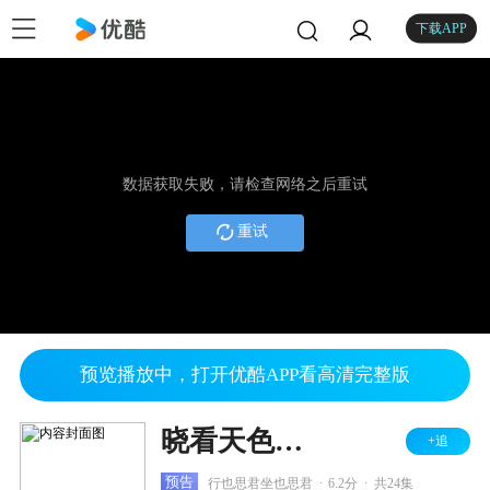
下载APP
数据获取失败，请检查网络之后重试
重试
预览播放中，打开优酷APP看高清完整版
晓看天色暮看云
+追
.
.
预告
行也思君坐也思君
6.2分
共24集