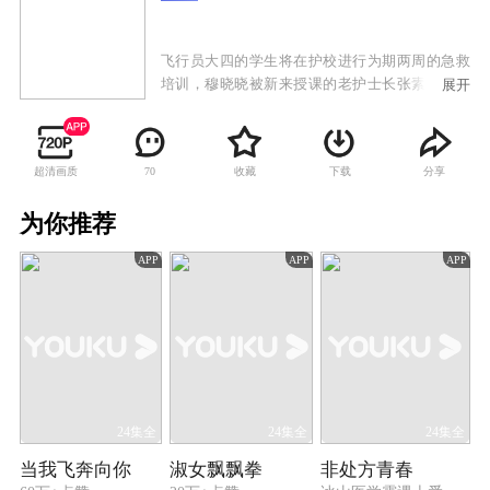
飞行员大四的学生将在护校进行为期两周的急救
培训，穆晓晓被新来授课的老护士长张素锦叫上
展开
课堂，她自认为跟蒋云天一吻定情，两周内必须
追到蒋云天。学校为他们准备了假面舞会。舞会
上，穆晓晓以为蒋云天一定帅气出场，她特意装
超清画质
收藏
下载
分享
70
扮一番，与一些假面骑士、行刑官混在一起，却
怎么也没有找到蒋云天。看着大家十分欢乐，带
为你推荐
着微醺的醉意，失意的穆晓晓独自离场，跌倒在
操场上。这时，她身边却出现了怪物史莱克。史
APP
APP
APP
莱克讲起自己的童年，青梅竹马的女孩送他的折
纸翅膀，一直陪伴着他飞上蓝天。而现在那个女
孩更是帮助他渡过危机，他在一次次的确认中，
终于确定了自己的爱情。穆晓晓醉着睡着，不知
道史莱克就是蒋云天，更不知道那个青梅竹马就
是自己……
24集全
24集全
24集全
当我飞奔向你
淑女飘飘拳
非处方青春