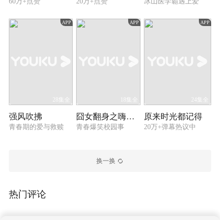
60万+点赞
20万+点赞
冰山医学霸遇上爱
APP
APP
APP
28集全
18集全
24集全
强风吹拂
囧女翻身之嗨如花 第一季
原来时光都记得
青春期的爱与救赎
青春爆笑校园事
20万+弹幕热议中
换一换
热门评论