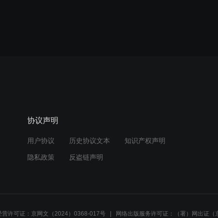
协议声明
用户协议
历史协议文本
知识产权声明
隐私政策
反盗链声明
营许可证：京网文（2024）0368-017号
网络出版服务许可证：（署）网出证（京