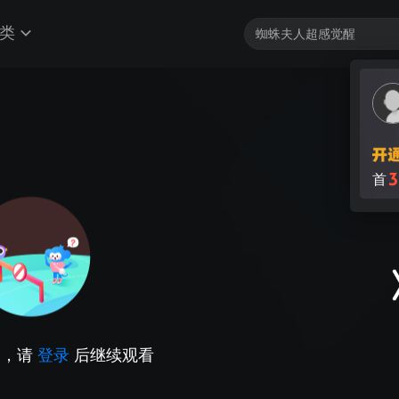
类
3
首
因，请
登录
后继续观看