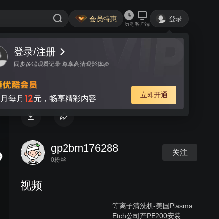
会员特惠
登录
历史
客户端
登录/注册
视频
讨论
同步多端观看记录 尊享高清观影体验
虹吸实验-等离子清洗机实验
立即开通
12
月每月
元，畅享精彩内容
gp2bm176288
关注
0粉丝
视频
等离子清洗机-美国Plasma
Etch公司产PE200安装