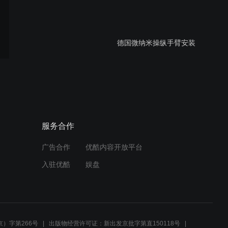
德国微纳米操纵手臂安装
德国微纳米操纵机械手臂-工
作视屏-2
服务合作
广告合作
优酷内容开放平台
德国微纳米操作手臂-微镊
入驻优酷
娱盘
子-2
德国微纳米操纵手臂-微镊子
）字第266号
出版物经营许可证：新出发京批字第直150118号