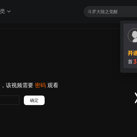
类
3
首
好，该视频需要
密码
观看
确定