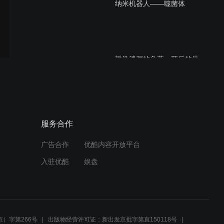
纳米机器人——噬菌体
哲学遗漏的角落：死后的世
界真的存在吗
哲学家王东岳先生讲座：宇
服务合作
宙观3
广告合作
优酷内容开放平台
入驻优酷
娱盘
哲学家王东岳先生宇宙观1
）字第266号
出版物经营许可证：新出发京批字第直150118号