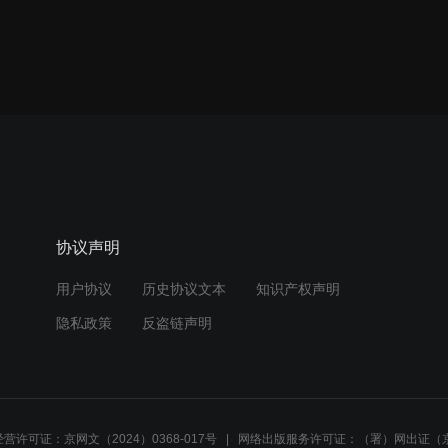
协议声明
用户协议
历史协议文本
知识产权声明
隐私政策
反盗链声明
营许可证：京网文（2024）0368-017号
网络出版服务许可证：（署）网出证（京