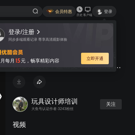
会员特惠
登录
历史
客户端
登录/注册
视频
讨论
同步多端观看记录 尊享高清观影体验
(加密)毛绒玩具设计开板, 玩具纸
立即开通
15
月每月
元，畅享精彩内容
样放大过程中超出复印纸范围解决
方法(培训资料)
玩具设计师培训
关注
大鱼号认证作者·3243粉丝
视频