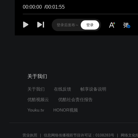
关于我们
关于我们
在线反馈
帧享设备说明
优酷视频云
优酷社会责任报告
Youku.tv
HONOR视频
营业执照
信息网络传播视听节目许可证：0108283号
网络文化经