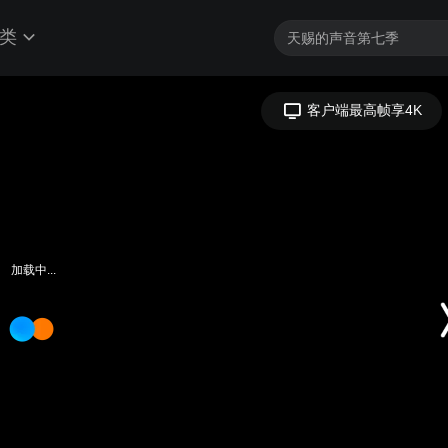
类
加载中...