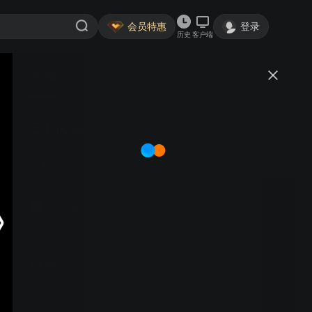
会员特惠
登录
历史
客户端
视频
讨论
E Ink at Touch Taiwan 2018_small
EInk电子纸
关注
42粉丝
视频
EP20电子纸-创造优质智慧
医疗环境