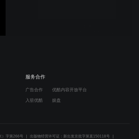
EP19 看得到的节能与舒适
电子纸助攻智慧绿能交通
EP18 电子纸致能智慧制造
工业4.0最佳显示器
服务合作
广告合作
优酷内容开放平台
EP17智慧新零售_电子纸彩
入驻优酷
娱盘
绘新商机
E Ink川奇光电 探索智慧显
示无纸境
）字第266号
出版物经营许可证：新出发京批字第直150118号