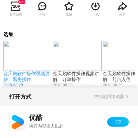
超清画质
评论
收藏
下载
分享
选集
0
24:30
18:36
金天鹅软件操作视频讲
金天鹅软件操作视频讲
金天鹅软件操作
解—退房操作
解—订单操作
解—前台入住
2018-08-29
2018-08-29
2018-08-29
打开方式
继续使用浏览器
Copyright©
2026
优酷 youku.com
版权所有
京ICP备06050721号-1
优酷
打开
为好内容全力以赴