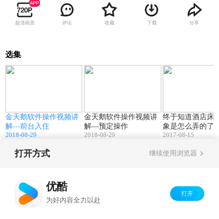
超清画质
评论
收藏
下载
分享
选集
6
16:43
14:28
金天鹅软件操作视频讲
金天鹅软件操作视频讲
终于知道酒店床
解—前台入住
解—预定操作
象是怎么弄的了
2018-08-29
2018-08-29
2017-08-15
打开方式
继续使用浏览器
Copyright©
2026
优酷 youku.com
版权所有
京ICP备06050721号-1
优酷
打开
为好内容全力以赴