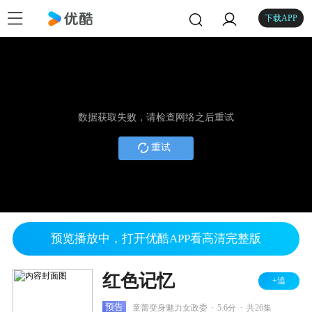
下载APP
数据获取失败，请检查网络之后重试
重试
预览播放中，打开优酷APP看高清完整版
红色记忆
+追
.
.
预告
童蕾变身魅力女政委
5.6分
共26集