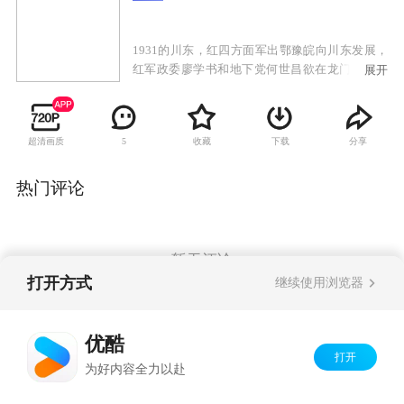
1931的川东，红四方面军出鄂豫皖向川东发展，
红军政委廖学书和地下党何世昌欲在龙门镇建立
展开
苏维埃政权。多年横行乡里，无恶不作的龙门镇
上乡长张宝善，向人们散布红军是“红毛鬼”“青面
獠牙，杀人不眨眼”的谣言，蛊惑蒙蔽群众，趁机
超清画质
收藏
下载
分享
5
征丁征粮，扩充自己的实力。并派人杀死了镇上
有名的做酸辣粉的老板娘方玉兰的丈夫叶木生，
以此达到霸占方玉兰的目的。要想在三茅、龙
热门评论
门、纳溪地区实施暴动，必须先把敌人的 ‘红毛
鬼’阴谋给揭穿了，廖学书和何世昌面临着十分复
杂的情况，任务非常艰巨。
暂无评论
打开方式
继续使用浏览器
Copyright©
2026
优酷 youku.com
版权所有
优酷
京ICP备06050721号-1
打开
为好内容全力以赴