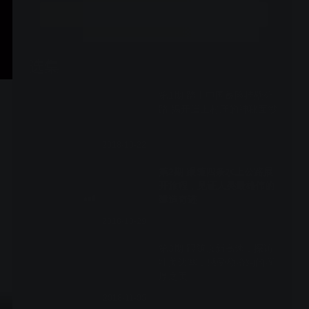
立即开通
选集
6期全
第1期 踏上中国最险挂壁公
路 揭开崖上村庄的神秘面纱
2018-10-22
第2期 跟随四条水上公路展
开旅程，见证人类最雄伟的
建造奇迹
2018-10-29
第3期 跟随京新高速，探访
壮美边塞，感受额济纳的浑
厚之美
2018-11-05