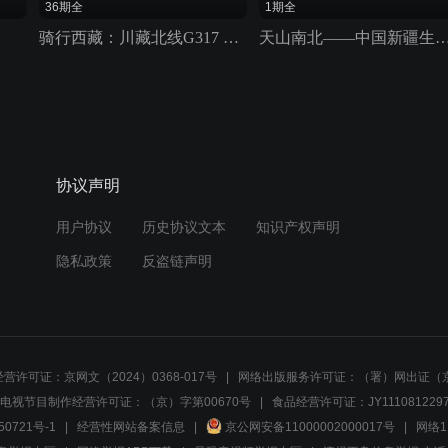
36期全
1期全
骑行西藏：川藏北线G317 2018
天山南北——中国新疆生
协议声明
用户协议
历史协议文本
知识产权声明
隐私政策
反盗链声明
营许可证：京网文（2024）0368-017号
网络出版服务许可证：（署）网出证（京
电视节目制作经营许可证：（京）字第00670号
食品经营许可证：JY1110812297
50721号-1
经营性网站备案信息
京公网安备11000002000017号
网络1