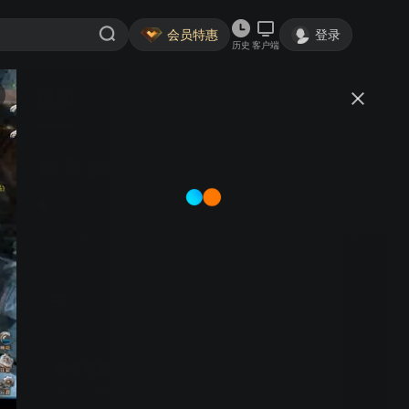
会员特惠
登录
历史
客户端
视频
讨论
100
最美公路
简介
663
建筑工程
风土人情
大型人文艺术纪录片，使用无人机和多种车载摄影机，全
方位地捕捉最迷人的景色和行车旅程。NHNZ团队拍摄VR
虚拟现实内容，增强节目的观看体验。
首3月每月15元