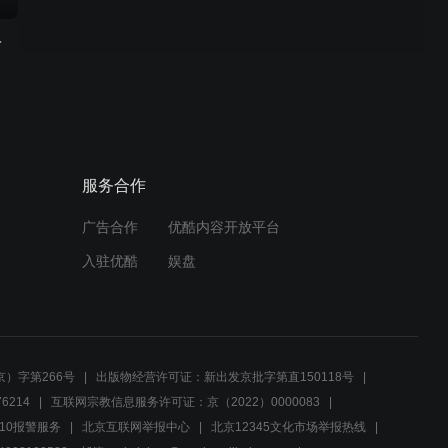
查看全部
活纪实
周边视频
奇迹又发生了， 致敬世界第
一高桥，都格北盘江大桥
服务合作
02:45
广告合作
优酷内容开放平台
最后的坚守者，感受传统的
入驻优酷
娱盘
质朴，蜡染诗意与灵性的惊
艳之美
02:30
矮寨特大悬索桥，真可谓是
天堑变通途，该桥的意义非
）字第266号
出版物经营许可证：新出发京批字第直150118号
常重大
6214
互联网宗教信息服务许可证：京（2022）0000083
02:55
10报警服务
北京互联网举报中心
北京12345文化市场举报热线