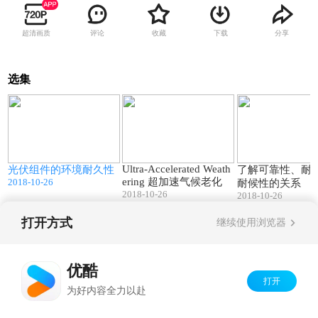
超清画质
评论
收藏
下载
分享
选集
2
50:44
58:54
Ultra-Accelerated Weath
光伏组件的环境耐久性
了解可靠性、耐
ering 超加速气候老化
2018-10-26
耐候性的关系
2018-10-26
2018-10-26
打开方式
继续使用浏览器
Copyright©
2026
优酷 youku.com
版权所有
京ICP备06050721号-1
优酷
打开
为好内容全力以赴