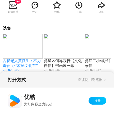
超清画质
评论
收藏
下载
分享
选集
9
03:56
00:23
古稀老人黄良生：不办
娄星区倡导践行【文化
娄底二小:成长礼
寿宴 办“农民文化节”
自信】书画展开幕
家信
2018-10-25
2018-06-16
2018-06-12
打开方式
继续使用浏览器
Copyright©
2026
优酷 youku.com
版权所有
京ICP备06050721号-1
优酷
打开
为好内容全力以赴