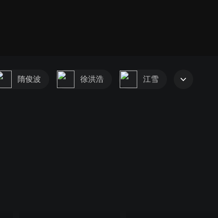
隋俊波
徐洪浩
江雪