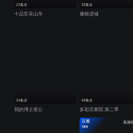
23集全
35集全
十品官吴山羊
傻根进城
34集全
48集全
我的博士老公
多彩庄家院 第二季
豆瓣
高清
7.8分