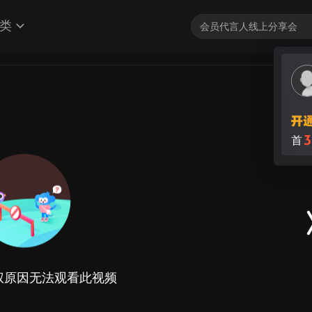
类
3
首
权原因无法观看此视频