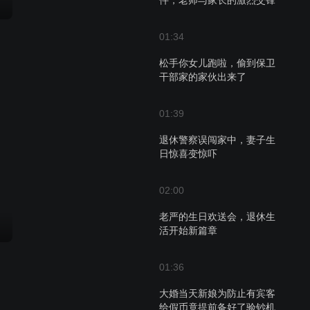
件，老师与家长的激烈交锋
01:34
松手你女儿跑啦，偷到保卫
干部家的家伙出来了
01:39
退休警察误闯家中，妻子生
日惊喜变惊吓
02:00
老严的生日欢送会，退休生
活开始新篇章
01:36
大婚当天新娘为防止有宾客
给假币竟提前备好了验钞机