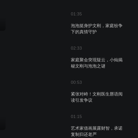
01:35
泡泡挺身护文刚，家庭纷争
下的真情守护
02:33
家庭聚会突现疑云，小灿揭
秘文刚与泡泡之谜
00:53
紧张对峙！文刚医生唇语阅
读引发争议
01:15
艺术家借画展露财智，承诺
复制归还老严