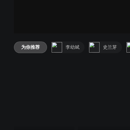
为你推荐
李幼斌
史兰芽