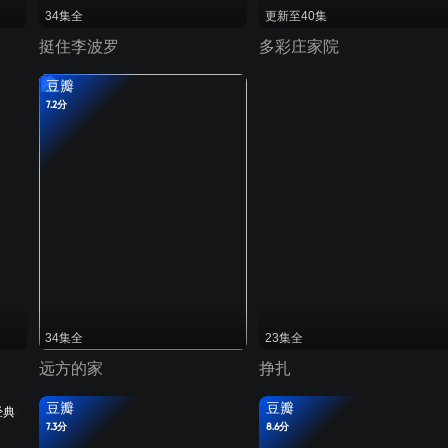
34集全
更新至40集
挺住李波罗
多彩庄家院
豆瓣
7.2分
34集全
23集全
远方的家
挣扎
豆瓣
豆瓣
经典
7.3分
8.6分