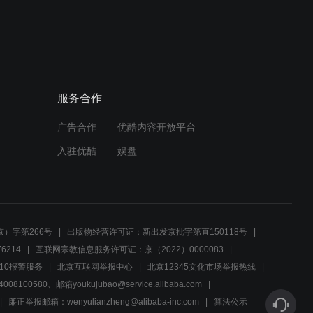
00:56
闻荣的幽默感：即使落魄，
也要笑对人生
服务合作
00:52
广告合作
优酷内容开放平台
男子拒绝亲家提议，宝马车
被大毛安全移走
入驻优酷
娱盘
00:51
宝马车主巧用策略，文修武
修双管齐下，旧车换新梦成
）字第266号
出版物经营许可证：新出发京批字第直150118号
真？
6214
互联网宗教信息服务许可证：京（2022）0000083
01:14
10报警服务
北京互联网举报中心
北京12345文化市场举报热线
00580、邮箱youkujubao@service.alibaba.com
丽丽回家质问家人，肯德基
全家桶引出迪厅疑云
廉正举报邮箱：wenyulianzheng@alibaba-inc.com
算法公示