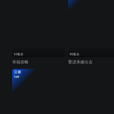
34集全
86集全
幸福攻略
娶进来嫁出去
豆瓣
7.6分