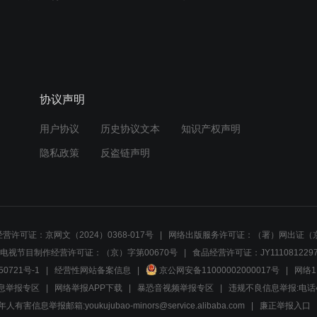
协议声明
用户协议
历史协议文本
知识产权声明
隐私政策
反盗链声明
营许可证：京网文（2024）0368-017号
网络出版服务许可证：（署）网出证（京
电视节目制作经营许可证：（京）字第00670号
食品经营许可证：JY1110812297
50721号-1
经营性网站备案信息
京公网安备11000002000017号
网络1
息举报专区
网络举报APP下载
暴恐音视频举报专区
违规不良信息举报:电话40081
人有害信息举报邮箱:youkujubao-minors@service.alibaba.com
廉正举报入口