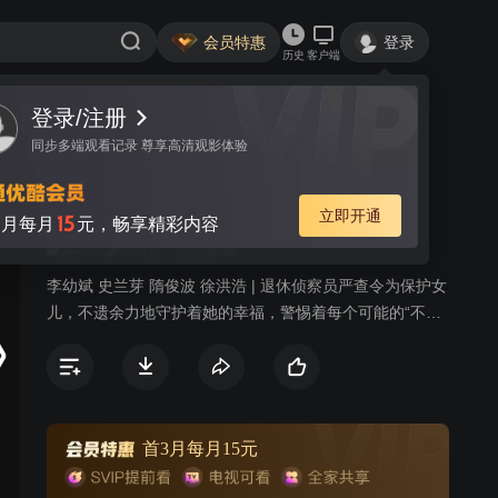
会员特惠
登录
历史
客户端
登录/注册
视频
讨论
22
同步多端观看记录 尊享高清观影体验
老严有女不愁嫁
简介
立即开通
15
月每月
元，畅享精彩内容
446
8.0分
都市家庭
李幼斌 史兰芽 隋俊波 徐洪浩 | 退休侦察员严查令为保护女
儿，不遗余力地守护着她的幸福，警惕着每个可能的“不靠
谱”。
首3月每月15元