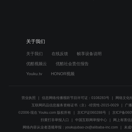
关于我们
关于我们
在线反馈
帧享设备说明
优酷视频云
优酷社会责任报告
Youku.tv
HONOR视频
营业执照
信息网络传播视听节目许可证：0108283号
网络文化经
互联网药品信息服务资格证书（京）-经营性-2015-0029
广播
©2006-现在 Youku.com 版权所有
京ICP证060288号
京ICP备060
扫黄打非举报入口
中国互联网举报中心
网上有害信
网络内容从业者违规举报：youkujubao-zx@alibaba-inc.com
未成年