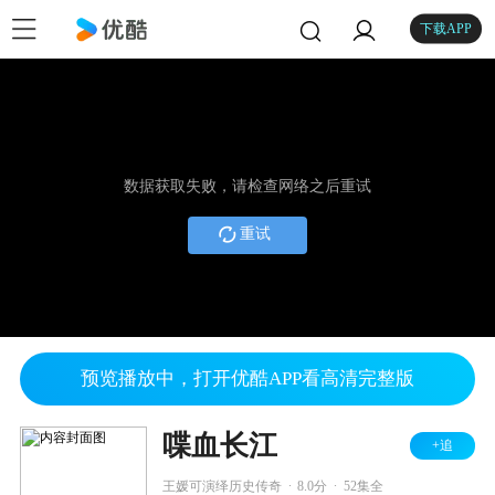
下载APP
数据获取失败，请检查网络之后重试
重试
预览播放中，打开优酷APP看高清完整版
喋血长江
+追
.
.
王媛可演绎历史传奇
8.0分
52集全