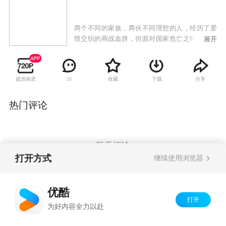
两个不同的家族，两伙不同理想的人，经历了爱
恨交织的商战血拼，但面对国家危亡之时，在中
展开
共地下党的组织感召下，民族情怀得以唤醒，大
义为先地抛弃前嫌，联合起来，配合主力部队死
死守住川江抗日防线——石牌炮台阵地。并不惜
超清画质
收藏
下载
分享
55
凿沉自家的轮船阻塞了日舰航道，彻底地粉碎了
日军进攻内陆的妄想。用家业、用血肉、拼性
命，筑起一道川江上的长城。他们辉煌曲折，极
热门评论
富传奇色彩的经历，浓缩了一曲挽救民族危亡的
颂歌。
暂无评论
打开方式
继续使用浏览器
Copyright©
2026
优酷 youku.com
版权所有
优酷
京ICP备06050721号-1
打开
为好内容全力以赴