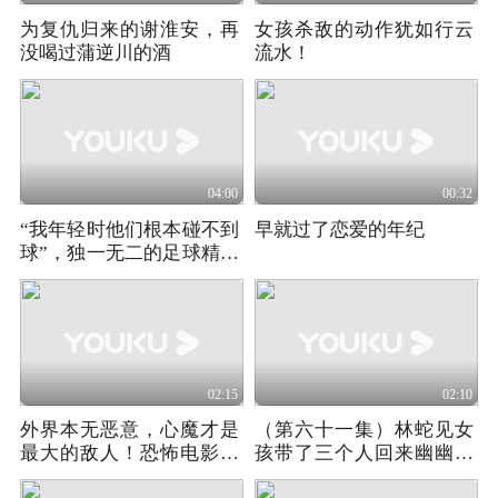
为复仇归来的谢淮安，再
女孩杀敌的动作犹如行云
没喝过蒲逆川的酒
流水！
04:00
00:32
“我年轻时他们根本碰不到
早就过了恋爱的年纪
球”，独一无二的足球精灵
（1）
02:15
02:10
外界本无恶意，心魔才是
（第六十一集）林蛇见女
最大的敌人！恐怖电影解
孩带了三个人回来幽幽的
说，心魔
看着她