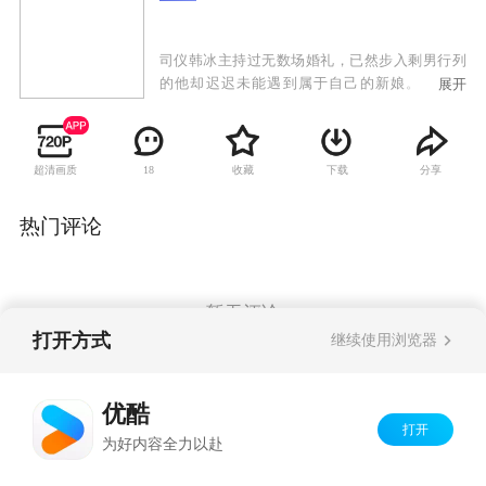
司仪韩冰主持过无数场婚礼，已然步入剩男行列
的他却迟迟未能遇到属于自己的新娘。男大当
展开
婚，为此他痛下决心，要在最短时间内解决婚姻
大事。韩冰来小芳婚介所登记征婚，没想到婚介
所的老板居然是他曾经暗恋过的漂亮女生陈芳。
超清画质
收藏
下载
分享
18
韩冰心中暗喜，以为机缘巧合能与陈芳重续前
缘。然而宫自强的出现打碎了韩冰的梦想。宫自
强是陈芳的男朋友，两人恋爱多年即将走进婚姻
热门评论
殿堂。韩冰和陶燕是一起长大的发小儿，视陶燕
如哥们儿。陶燕却把韩冰当做未来的夫君。韩冰
万万不肯接受陶燕做自己的妻子，但他又不忍伤
她的心。折中的结果是与陶燕立下一个玩笑般的
暂无评论
约定：如果韩冰在三个月内没有找到合适的女朋
打开方式
继续使用浏览器
友，就要娶陶燕为妻。在陈芳热心帮助下，韩冰
开始了相亲之旅。和韩冰见面的漂亮女孩形形色
Copyright©
2026
优酷 youku.com
版权所有
色，闹出许多啼笑皆非的笑话。
优酷
京ICP备06050721号-1
打开
为好内容全力以赴