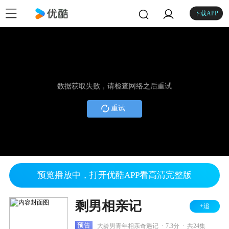
下载APP
数据获取失败，请检查网络之后重试
重试
预览播放中，打开优酷APP看高清完整版
剩男相亲记
+追
.
.
预告
大龄男青年相亲奇遇记
7.3分
共24集