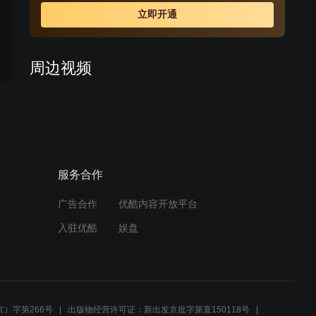
立即开通
周边视频
袁刚承认与女孩已领证结
婚，家人担忧暂时平息
00:54
服务合作
伴侣深情告白，陈涵秋情感
迷茫
广告合作
优酷内容开放平台
00:32
入驻优酷
娱盘
家庭聚会变疑云，姐姐失踪
让弟弟猜测生气
00:31
）字第266号
出版物经营许可证：新出发京批字第直150118号