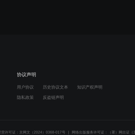
协议声明
用户协议
历史协议文本
知识产权声明
隐私政策
反盗链声明
营许可证：京网文（2024）0368-017号
网络出版服务许可证：（署）网出证（京