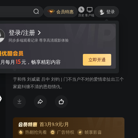
会员特惠
登录
历史
客户端
登录/注册
视频
讨论
24
同步多端观看记录 尊享高清观影体验
大家庭
简介
立即开通
15
月每月
元，畅享精彩内容
204
家庭
情感
于和伟 刘威葳 吕中 刘钧 | 门不当户不对的爱情牵扯出三个
家庭纠缠不清的恩怨情仇。
首3月9.9元/月