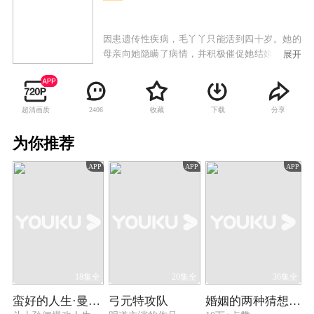
因患遗传性疾病，毛丫丫只能活到四十岁。她的
母亲向她隐瞒了病情，并积极催促她结婚。本来
展开
这一目标很快就要达成，但就在婚礼上，未婚夫
向辉被曝出轨。毛丫丫满街追打落跑新郎的新闻
一时红遍网络，被发掘并打造成为明星记者。采
超清画质
收藏
下载
分享
2406
访过程中与离异带女的摄影师刘火坠入爱河，但
却遭到自己母亲和刘火母亲的双重反对。虽然困
为你推荐
难重重，毛丫丫仍然坚持到了最后，并以自身的
自信、善良、勇敢赢得了从前反对她的人的支
APP
APP
APP
持，二人最终走到一起。
18集全
20集全
36集全
蛮好的人生·曼黎传
弓元特攻队
婚姻的两种猜想 TV版