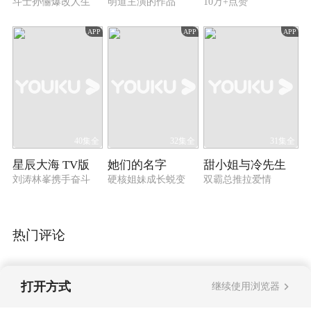
斗士孙俪爆改人生
明道主演的作品
10万+点赞
APP
APP
APP
40集全
32集全
31集全
星辰大海 TV版
她们的名字
甜小姐与冷先生
刘涛林峯携手奋斗
硬核姐妹成长蜕变
双霸总推拉爱情
热门评论
打开方式
继续使用浏览器
暂无评论