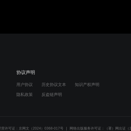
协议声明
用户协议
历史协议文本
知识产权声明
隐私政策
反盗链声明
营许可证：京网文（2024）0368-017号
网络出版服务许可证：（署）网出证（京