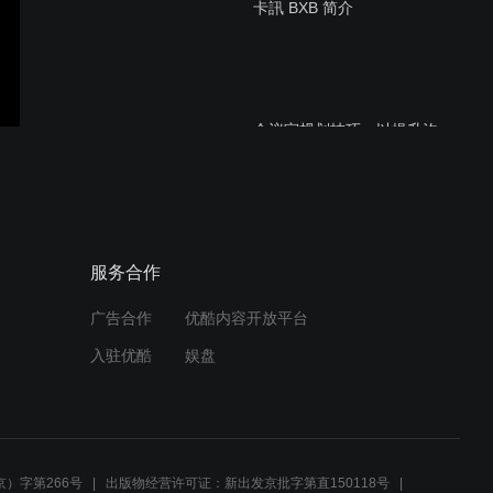
卡訊 BXB 简介
会议室规划技巧，以提升沟
通效率
未来教室- 台湾中山大学西
服务合作
湾学院
广告合作
优酷内容开放平台
入驻优酷
娱盘
BXB VDM分布式矩阵培
训-20200206
）字第266号
出版物经营许可证：新出发京批字第直150118号