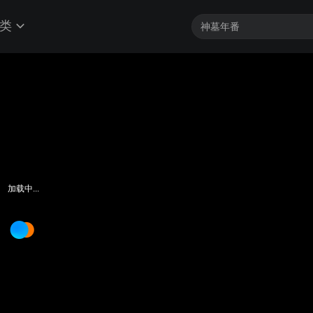
类
加载中...